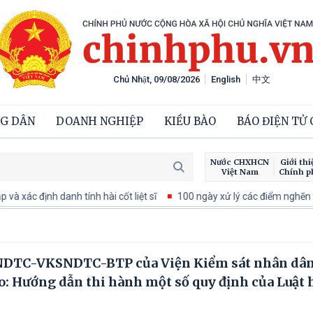
Chủ Nhật, 09/08/2026
English
中文
G DÂN
DOANH NGHIỆP
KIỀU BÀO
BÁO ĐIỆN TỬ
Nước CHXHCN
Giới thi
Việt Nam
Chính p
xác định danh tính hài cốt liệt sĩ
100 ngày xử lý các điểm nghẽn về 
ANDTC-VKSNDTC-BTP của Viện Kiểm sát nhân dân
ao: Hướng dẫn thi hành một số quy định của Luật