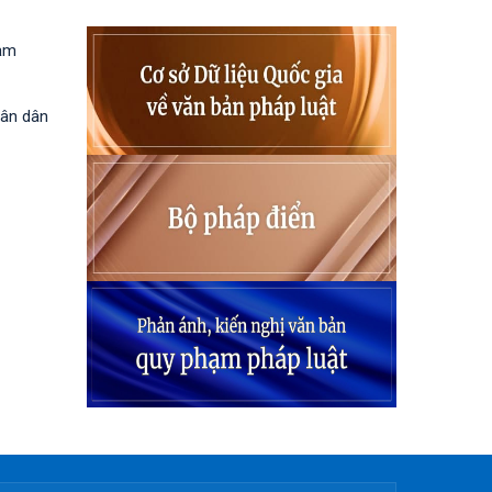
hạm
hân dân