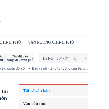
 CHÍNH PHỦ
VĂN PHÒNG CHÍNH PHỦ
ệu
Thư điện tử
Hà Nội
30° - 31°
hủ
công vụ Chính phủ
chuyển đổi số
Bảo vệ nền tảng tư tưởng của Đảng trong kỷ nguyên ph
Tất cả văn bản
 tối
 hôn
Văn bản mới