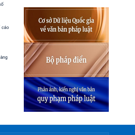
số
ố cáo
hàng