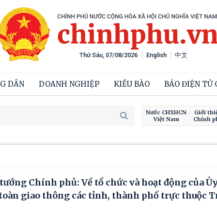
Thứ Sáu, 07/08/2026
English
中文
G DÂN
DOANH NGHIỆP
KIỀU BÀO
BÁO ĐIỆN TỬ
Nước CHXHCN
Giới thi
Việt Nam
Chính p
tướng Chính phủ: Về tổ chức và hoạt động của Ủ
toàn giao thông các tỉnh, thành phố trực thuộc 