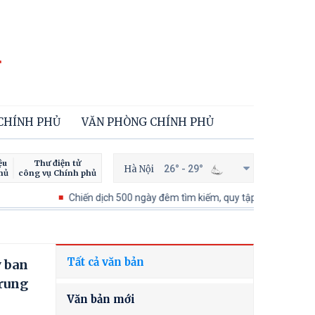
 CHÍNH PHỦ
VĂN PHÒNG CHÍNH PHỦ
ệu
Thư điện tử
Hà Nội
26° - 29°
hủ
công vụ Chính phủ
Chiến dịch 500 ngày đêm tìm kiếm, quy tập và xác định danh tính h
Tất cả văn bản
y ban
Trung
Văn bản mới