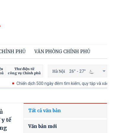
 CHÍNH PHỦ
VĂN PHÒNG CHÍNH PHỦ
ệu
Thư điện tử
Hà Nội
26° - 27°
hủ
công vụ Chính phủ
Chiến dịch 500 ngày đêm tìm kiếm, quy tập và xác định danh tính hài cốt 
Tất cả văn bản
hủ
y tế
Văn bản mới
ông