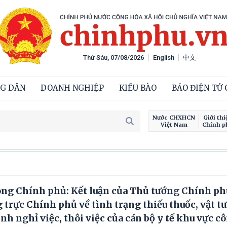
Thứ Sáu, 07/08/2026
English
中文
G DÂN
DOANH NGHIỆP
KIỀU BÀO
BÁO ĐIỆN TỬ
Nước CHXHCN
Giới thi
Việt Nam
Chính p
ng Chính phủ: Kết luận của Thủ tướng Chính p
rực Chính phủ về tình trạng thiếu thuốc, vật tư 
nh nghỉ việc, thôi việc của cán bộ y tế khu vực c