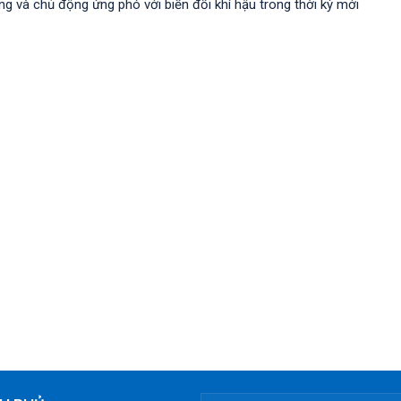
 và chủ động ứng phó với biến đổi khí hậu trong thời kỳ mới