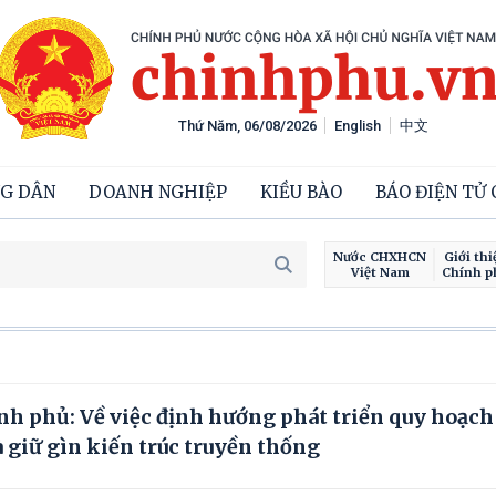
Thứ Năm, 06/08/2026
English
中文
G DÂN
DOANH NGHIỆP
KIỀU BÀO
BÁO ĐIỆN TỬ
Nước CHXHCN
Giới thi
Việt Nam
Chính p
nh phủ: Về việc định hướng phát triển quy hoạch
à giữ gìn kiến trúc truyền thống