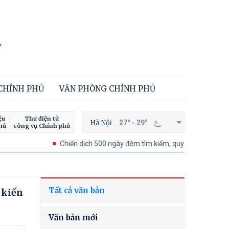
 CHÍNH PHỦ
VĂN PHÒNG CHÍNH PHỦ
ệu
Thư điện tử
Hà Nội
27° - 29°
hủ
công vụ Chính phủ
Chiến dịch 500 ngày đêm tìm kiếm, quy tập và xác định danh tí
Tất cả văn bản
 kiến
Văn bản mới