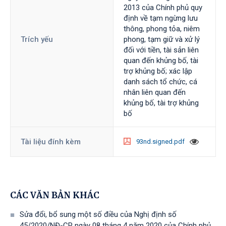
2013 của Chính phủ quy
định về tạm ngừng lưu
thông, phong tỏa, niêm
Trích yếu
phong, tạm giữ và xử lý
đối với tiền, tài sản liên
quan đến khủng bố, tài
trợ khủng bố; xác lập
danh sách tổ chức, cá
nhân liên quan đến
khủng bố, tài trợ khủng
bố
Tài liệu đính kèm
93nd.signed.pdf
CÁC VĂN BẢN KHÁC
Sửa đổi, bổ sung một số điều của Nghị định số
45/2020/NĐ-CP ngày 08 tháng 4 năm 2020 của Chính phủ