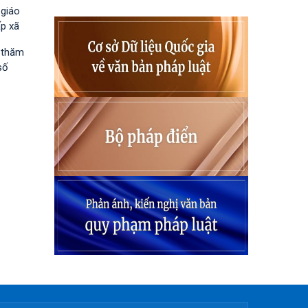
 giáo
ấp xã
h thăm
số