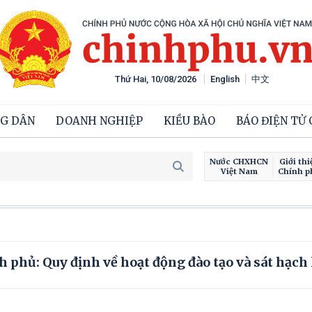
Thứ Hai, 10/08/2026
English
中文
G DÂN
DOANH NGHIỆP
KIỀU BÀO
BÁO ĐIỆN TỬ
Nước CHXHCN
Giới thi
Việt Nam
Chính p
phủ: Quy định về hoạt động đào tạo và sát hạch 