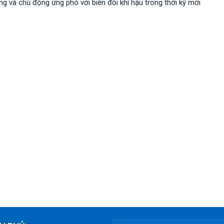
 và chủ động ứng phó với biến đổi khí hậu trong thời kỳ mới