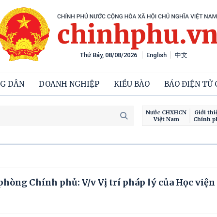
Thứ Bảy, 08/08/2026
English
中文
G DÂN
DOANH NGHIỆP
KIỀU BÀO
BÁO ĐIỆN TỬ
Nước CHXHCN
Giới thi
Việt Nam
Chính p
òng Chính phủ: V/v Vị trí pháp lý của Học viện