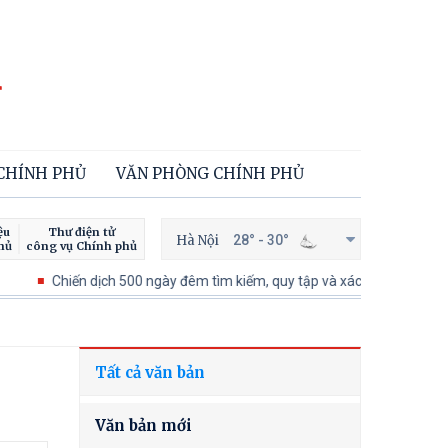
 CHÍNH PHỦ
VĂN PHÒNG CHÍNH PHỦ
ệu
Thư điện tử
Hà Nội
28° - 30°
hủ
công vụ Chính phủ
Chiến dịch 500 ngày đêm tìm kiếm, quy tập và xác định danh tính hài cốt 
Tất cả văn bản
Văn bản mới