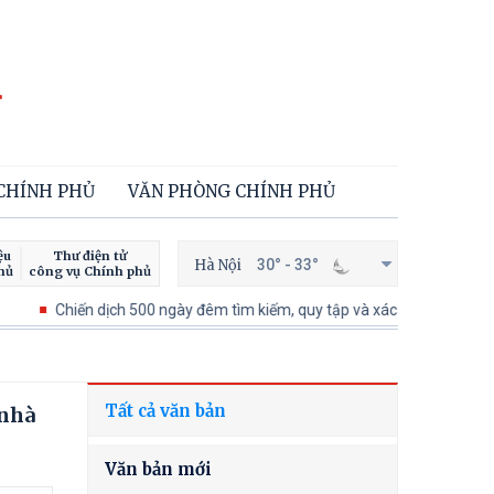
 CHÍNH PHỦ
VĂN PHÒNG CHÍNH PHỦ
ệu
Thư điện tử
Hà Nội
30° - 33°
hủ
công vụ Chính phủ
Chiến dịch 500 ngày đêm tìm kiếm, quy tập và xác định danh tính hài cốt 
Tất cả văn bản
 nhà
Văn bản mới