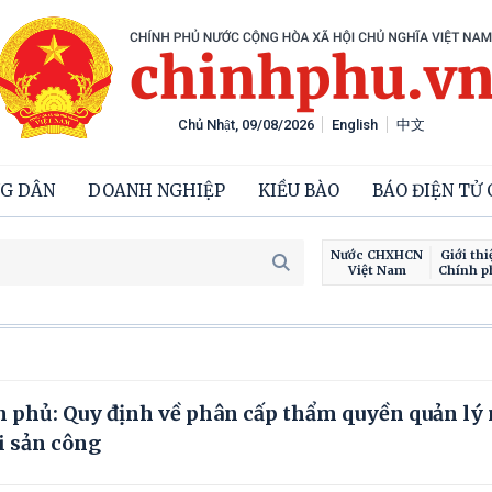
Chủ Nhật, 09/08/2026
English
中文
G DÂN
DOANH NGHIỆP
KIỀU BÀO
BÁO ĐIỆN TỬ
Nước CHXHCN
Giới thi
Việt Nam
Chính p
h phủ: Quy định về phân cấp thẩm quyền quản lý
i sản công