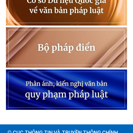
© CỤC THÔNG TIN VÀ TRUYỀN THÔNG CHÍNH