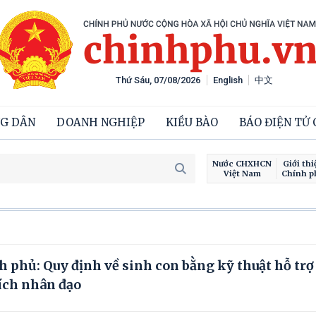
Thứ Sáu, 07/08/2026
English
中文
G DÂN
DOANH NGHIỆP
KIỀU BÀO
BÁO ĐIỆN TỬ
Nước CHXHCN
Giới thi
Việt Nam
Chính p
 phủ: Quy định về sinh con bằng kỹ thuật hỗ trợ
đích nhân đạo