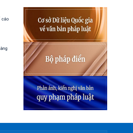
ố cáo
hàng