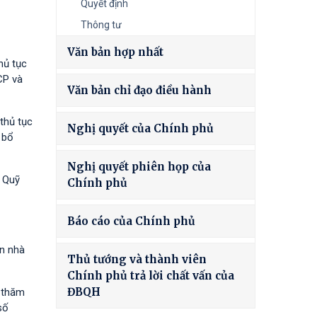
Quyết định
Thông tư
Văn bản hợp nhất
hủ tục
CP và
Văn bản chỉ đạo điều hành
thủ tục
Nghị quyết của Chính phủ
 bổ
Nghị quyết phiên họp của
à Quỹ
Chính phủ
Báo cáo của Chính phủ
ốn nhà
Thủ tướng và thành viên
Chính phủ trả lời chất vấn của
ĐBQH
h thăm
số