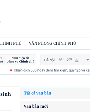
 CHÍNH PHỦ
VĂN PHÒNG CHÍNH PHỦ
ệu
Thư điện tử
Hà Nội
26° - 27°
hủ
công vụ Chính phủ
Chiến dịch 500 ngày đêm tìm kiếm, quy tập và xác định danh tính hài cốt 
Tất cả văn bản
 sinh
Văn bản mới