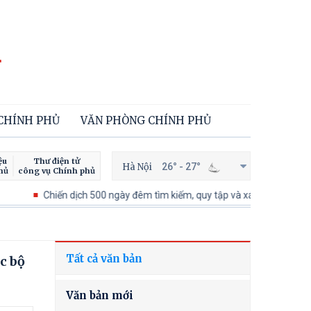
 CHÍNH PHỦ
VĂN PHÒNG CHÍNH PHỦ
ệu
Thư điện tử
Hà Nội
26° - 27°
hủ
công vụ Chính phủ
Chiến dịch 500 ngày đêm tìm kiếm, quy tập và xác định danh tính hài cố
Tất cả văn bản
c bộ
Văn bản mới