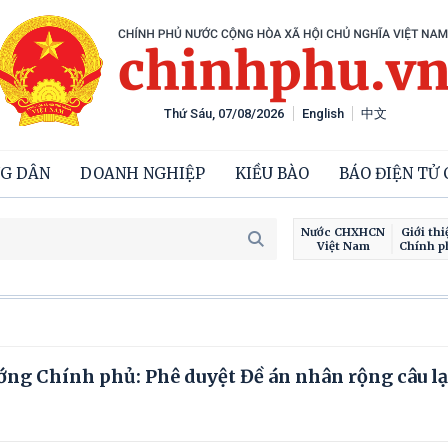
Thứ Sáu, 07/08/2026
English
中文
G DÂN
DOANH NGHIỆP
KIỀU BÀO
BÁO ĐIỆN TỬ
Nước CHXHCN
Giới thi
Việt Nam
Chính p
ng Chính phủ: Phê duyệt Đề án nhân rộng câu lạ