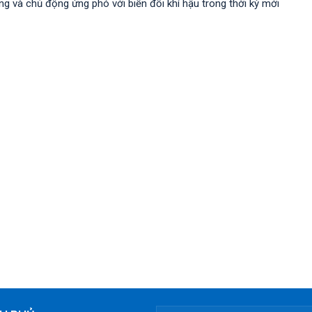
 và chủ động ứng phó với biến đổi khí hậu trong thời kỳ mới