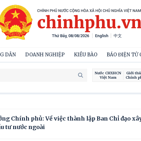
Thứ Bảy, 08/08/2026
English
中文
G DÂN
DOANH NGHIỆP
KIỀU BÀO
BÁO ĐIỆN TỬ
Nước CHXHCN
Giới thi
Việt Nam
Chính p
ng Chính phủ: Về việc thành lập Ban Chỉ đạo xâ
ầu tư nước ngoài