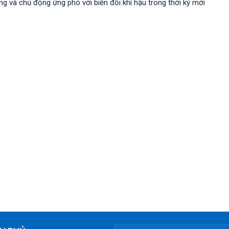
 và chủ động ứng phó với biến đổi khí hậu trong thời kỳ mới