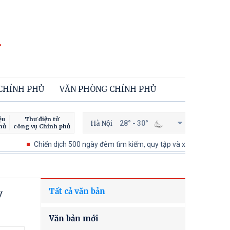
 CHÍNH PHỦ
VĂN PHÒNG CHÍNH PHỦ
ệu
Thư điện tử
Hà Nội
28° - 30°
hủ
công vụ Chính phủ
Chiến dịch 500 ngày đêm tìm kiếm, quy tập và xác định danh tính hài 
Tất cả văn bản
y
Văn bản mới