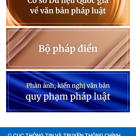
© CỤC THÔNG TIN VÀ TRUYỀN THÔNG CHÍNH