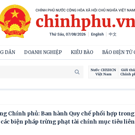
Thứ Sáu, 07/08/2026
English
中文
G DÂN
DOANH NGHIỆP
KIỀU BÀO
BÁO ĐIỆN TỬ
Nước CHXHCN
Giới thi
Việt Nam
Chính p
ng Chính phủ: Ban hành Quy chế phối hợp trong
các biện pháp trừng phạt tài chính mục tiêu liê