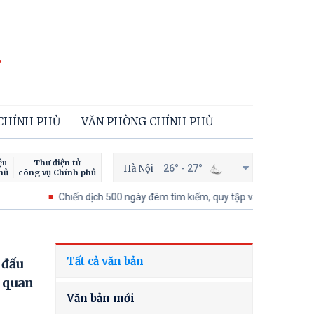
 CHÍNH PHỦ
VĂN PHÒNG CHÍNH PHỦ
ệu
Thư điện tử
Hà Nội
26° - 27°
hủ
công vụ Chính phủ
Chiến dịch 500 ngày đêm tìm kiếm, quy tập và xác định danh tính hài
Tất cả văn bản
 đấu
n quan
Văn bản mới