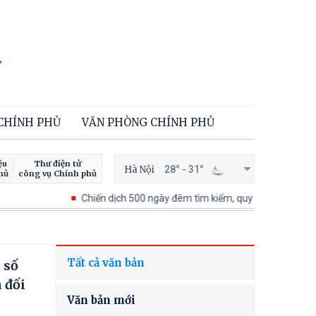
 CHÍNH PHỦ
VĂN PHÒNG CHÍNH PHỦ
ệu
Thư điện tử
Hà Nội
28° - 31°
hủ
công vụ Chính phủ
Chiến dịch 500 ngày đêm tìm kiếm, quy tập và xác định danh tín
Tất cả văn bản
 số
 đối
Văn bản mới