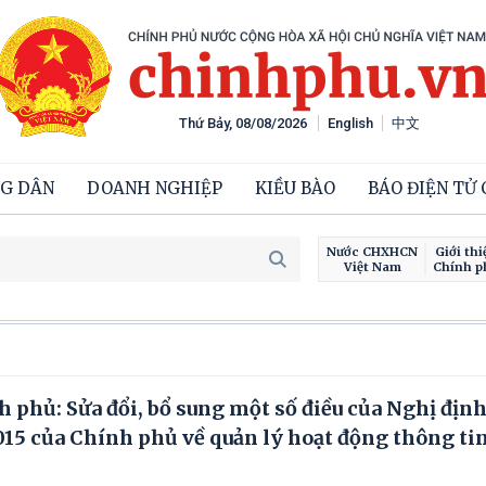
Thứ Bảy, 08/08/2026
English
中文
G DÂN
DOANH NGHIỆP
KIỀU BÀO
BÁO ĐIỆN TỬ
Nước CHXHCN
Giới thi
Việt Nam
Chính p
phủ: Sửa đổi, bổ sung một số điều của Nghị định
5 của Chính phủ về quản lý hoạt động thông tin