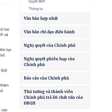
Quyết định
Thông tư
Văn bản hợp nhất
hủ tục
Văn bản chỉ đạo điều hành
CP và
Nghị quyết của Chính phủ
thủ tục
 bổ
Nghị quyết phiên họp của
Chính phủ
à Quỹ
Báo cáo của Chính phủ
h thăm
số
Thủ tướng và thành viên
Chính phủ trả lời chất vấn của
ĐBQH
ố cáo