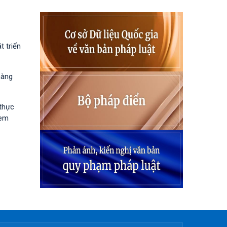
 triển
hàng
 thực
 em