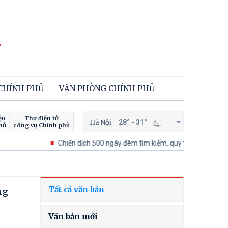
 CHÍNH PHỦ
VĂN PHÒNG CHÍNH PHỦ
ệu
Thư điện tử
Hà Nội
28° - 31°
hủ
công vụ Chính phủ
Chiến dịch 500 ngày đêm tìm kiếm, quy tập và xác định danh tín
Tất cả văn bản
ng
Văn bản mới