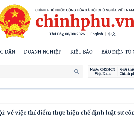
Thứ Bảy, 08/08/2026
English
中文
G DÂN
DOANH NGHIỆP
KIỀU BÀO
BÁO ĐIỆN TỬ
Nước CHXHCN
Giới thi
Việt Nam
Chính p
i: Về việc thí điểm thực hiện chế định luật sư cô