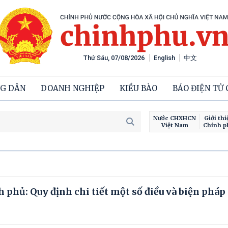
Thứ Sáu, 07/08/2026
English
中文
G DÂN
DOANH NGHIỆP
KIỀU BÀO
BÁO ĐIỆN TỬ
Nước CHXHCN
Giới thi
Việt Nam
Chính p
phủ: Quy định chi tiết một số điều và biện pháp 