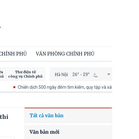
 CHÍNH PHỦ
VĂN PHÒNG CHÍNH PHỦ
ệu
Thư điện tử
Hà Nội
26° - 29°
hủ
công vụ Chính phủ
Chiến dịch 500 ngày đêm tìm kiếm, quy tập và xác định danh tính hài cốt
Tất cả văn bản
thi
Văn bản mới