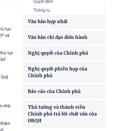
Quyết định
Thông tư
Văn bản hợp nhất
hủ tục
CP và
Văn bản chỉ đạo điều hành
thủ tục
Nghị quyết của Chính phủ
 bổ
Nghị quyết phiên họp của
Chính phủ
à Quỹ
Báo cáo của Chính phủ
ốn nhà
Thủ tướng và thành viên
Chính phủ trả lời chất vấn của
ĐBQH
h thăm
số