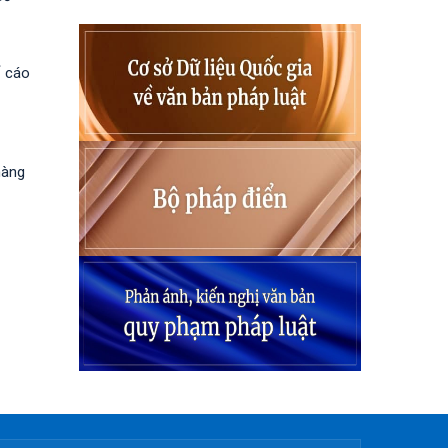
ố cáo
hàng