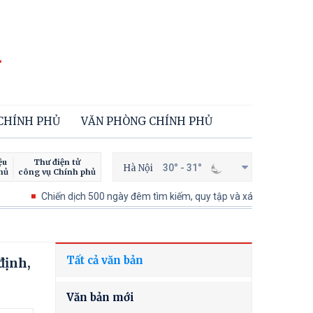
 CHÍNH PHỦ
VĂN PHÒNG CHÍNH PHỦ
ệu
Thư điện tử
Hà Nội
30° - 31°
hủ
công vụ Chính phủ
Chiến dịch 500 ngày đêm tìm kiếm, quy tập và xác định danh tính hài cốt
Tất cả văn bản
định,
Văn bản mới