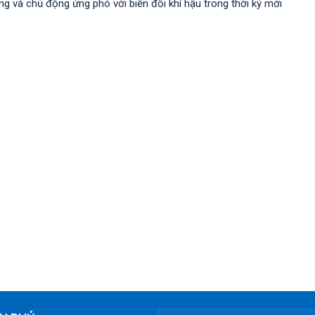
 và chủ động ứng phó với biến đổi khí hậu trong thời kỳ mới