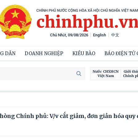
Chủ Nhật, 09/08/2026
English
中文
G DÂN
DOANH NGHIỆP
KIỀU BÀO
BÁO ĐIỆN TỬ
Nước CHXHCN
Giới thi
Việt Nam
Chính p
òng Chính phủ: V/v cắt giảm, đơn giản hóa quy 