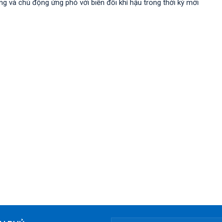
 và chủ động ứng phó với biến đổi khí hậu trong thời kỳ mới