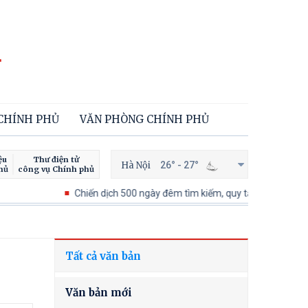
 CHÍNH PHỦ
VĂN PHÒNG CHÍNH PHỦ
ệu
Thư điện tử
Hà Nội
26° - 27°
hủ
công vụ Chính phủ
Chiến dịch 500 ngày đêm tìm kiếm, quy tập và xác định danh tính
Tất cả văn bản
Văn bản mới