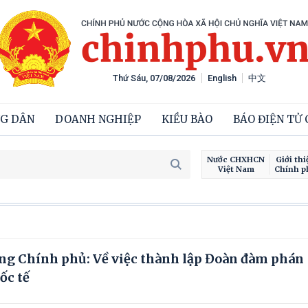
Thứ Sáu, 07/08/2026
English
中文
G DÂN
DOANH NGHIỆP
KIỀU BÀO
BÁO ĐIỆN TỬ
Nước CHXHCN
Giới thi
Việt Nam
Chính p
ng Chính phủ: Về việc thành lập Đoàn đàm phán
ốc tế