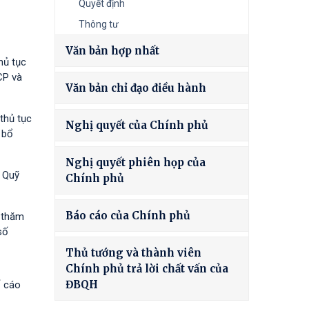
Quyết định
Thông tư
Văn bản hợp nhất
hủ tục
CP và
Văn bản chỉ đạo điều hành
thủ tục
Nghị quyết của Chính phủ
 bổ
Nghị quyết phiên họp của
à Quỹ
Chính phủ
Báo cáo của Chính phủ
h thăm
số
Thủ tướng và thành viên
Chính phủ trả lời chất vấn của
ĐBQH
ố cáo