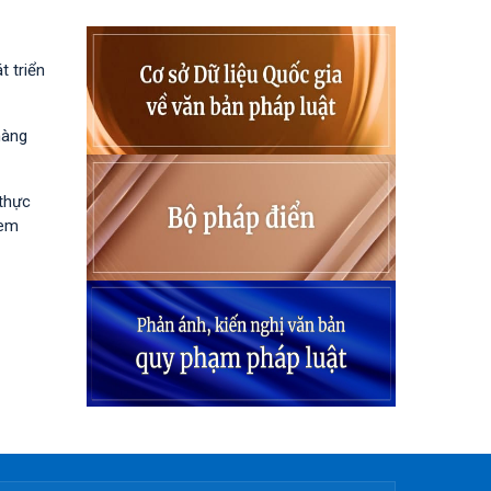
 triển
hàng
 thực
 em