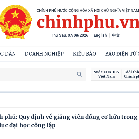
Thứ Sáu, 07/08/2026
English
中文
G DÂN
DOANH NGHIỆP
KIỀU BÀO
BÁO ĐIỆN TỬ
Nước CHXHCN
Giới thi
Việt Nam
Chính p
C
 phủ: Quy định về giảng viên đồng cơ hữu trong
dục đại học công lập