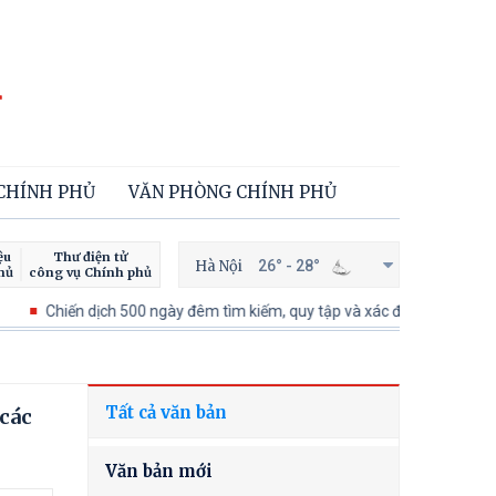
 CHÍNH PHỦ
VĂN PHÒNG CHÍNH PHỦ
ệu
Thư điện tử
Hà Nội
26° - 28°
hủ
công vụ Chính phủ
hiến dịch 500 ngày đêm tìm kiếm, quy tập và xác định danh tính hài cốt li
Tất cả văn bản
 các
Văn bản mới