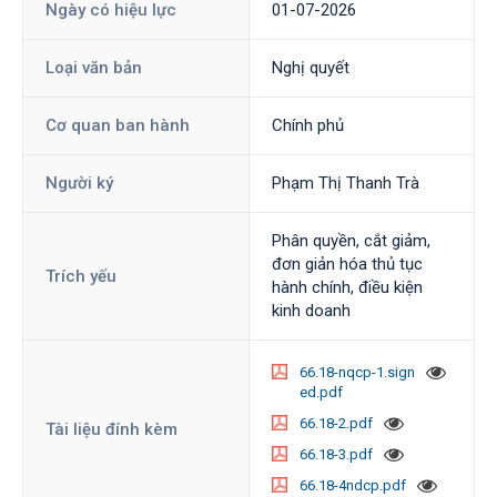
Ngày có hiệu lực
01-07-2026
Loại văn bản
Nghị quyết
Cơ quan ban hành
Chính phủ
Người ký
Phạm Thị Thanh Trà
Phân quyền, cắt giảm,
đơn giản hóa thủ tục
Trích yếu
hành chính, điều kiện
kinh doanh
66.18-nqcp-1.sign
ed.pdf
66.18-2.pdf
Tài liệu đính kèm
66.18-3.pdf
66.18-4ndcp.pdf