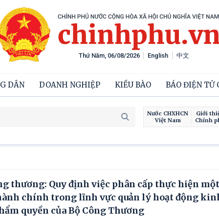
Thứ Năm, 06/08/2026
English
中文
G DÂN
DOANH NGHIỆP
KIỀU BÀO
BÁO ĐIỆN TỬ
Nước CHXHCN
Giới thi
Việt Nam
Chính p
g thương: Quy định việc phân cấp thực hiện một
hành chính trong lĩnh vực quản lý hoạt động kin
 thẩm quyền của Bộ Công Thương