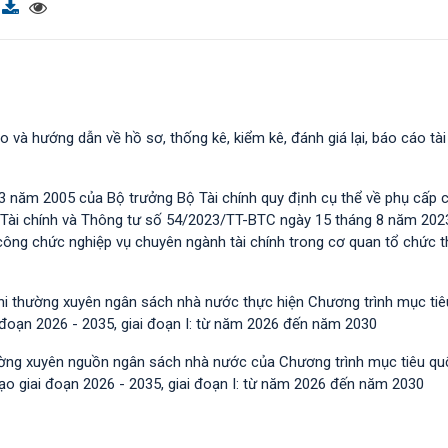
o và hướng dẫn về hồ sơ, thống kê, kiểm kê, đánh giá lại, báo cáo tài
 năm 2005 của Bộ trưởng Bộ Tài chính quy định cụ thể về phụ cấp 
 Tài chính và Thông tư số 54/2023/TT-BTС ngày 15 tháng 8 năm 202
m công chức nghiệp vụ chuyên ngành tài chính trong cơ quan tổ chức 
chi thường xuyên ngân sách nhà nước thực hiện Chương trình mục ti
i đoạn 2026 - 2035, giai đoạn I: từ năm 2026 đến năm 2030
hường xuyên nguồn ngân sách nhà nước của Chương trình mục tiêu qu
tạo giai đoạn 2026 - 2035, giai đoạn I: từ năm 2026 đến năm 2030