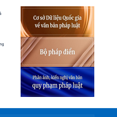
ả
ung