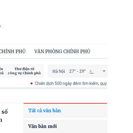
 CHÍNH PHỦ
VĂN PHÒNG CHÍNH PHỦ
ệu
Thư điện tử
Hà Nội
27° - 29°
hủ
công vụ Chính phủ
Chiến dịch 500 ngày đêm tìm kiếm, quy tập và xác định danh tín
Tất cả văn bản
 số
h
Văn bản mới