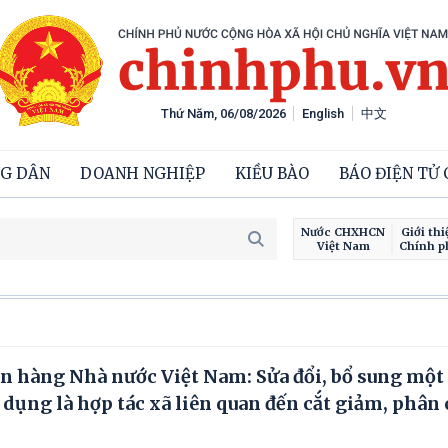
Thứ Năm, 06/08/2026
English
中文
G DÂN
DOANH NGHIỆP
KIỀU BÀO
BÁO ĐIỆN TỬ
Nước CHXHCN
Giới thi
Việt Nam
Chính p
 hàng Nhà nước Việt Nam: Sửa đổi, bổ sung một
 dụng là hợp tác xã liên quan đến cắt giảm, phân 