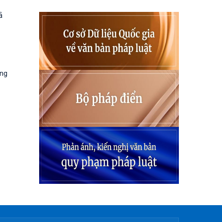
ả
ung