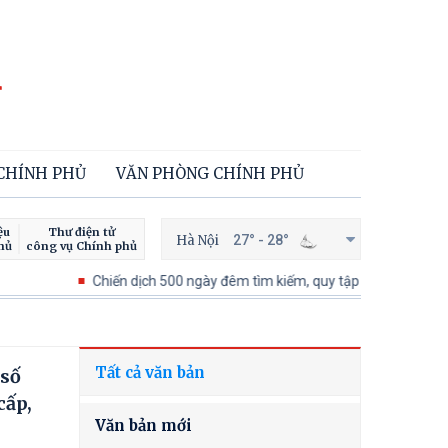
 CHÍNH PHỦ
VĂN PHÒNG CHÍNH PHỦ
ệu
Thư điện tử
Hà Nội
27° - 28°
hủ
công vụ Chính phủ
Chiến dịch 500 ngày đêm tìm kiếm, quy tập và xác định danh tính h
Tất cả văn bản
 số
cấp,
Văn bản mới