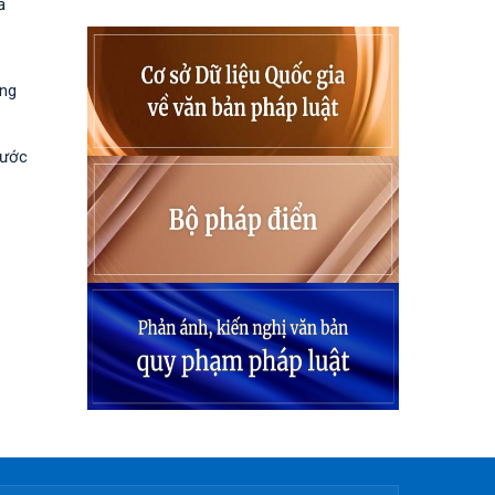
ả
ung
nước