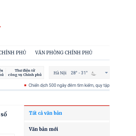
 CHÍNH PHỦ
VĂN PHÒNG CHÍNH PHỦ
ệu
Thư điện tử
Hà Nội
28° - 31°
hủ
công vụ Chính phủ
Chiến dịch 500 ngày đêm tìm kiếm, quy tập và xác định danh tính h
Tất cả văn bản
 số
Văn bản mới