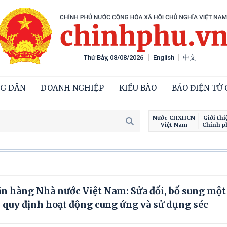
Thứ Bảy, 08/08/2026
English
中文
G DÂN
DOANH NGHIỆP
KIỀU BÀO
BÁO ĐIỆN TỬ
Nước CHXHCN
Giới thi
Việt Nam
Chính p
 hàng Nhà nước Việt Nam: Sửa đổi, bổ sung một
 quy định hoạt động cung ứng và sử dụng séc