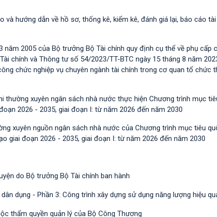
o và hướng dẫn về hồ sơ, thống kê, kiểm kê, đánh giá lại, báo cáo tài
 năm 2005 của Bộ trưởng Bộ Tài chính quy định cụ thể về phụ cấp 
 Tài chính và Thông tư số 54/2023/TT-BTС ngày 15 tháng 8 năm 202
m công chức nghiệp vụ chuyên ngành tài chính trong cơ quan tổ chức 
chi thường xuyên ngân sách nhà nước thực hiện Chương trình mục ti
i đoạn 2026 - 2035, giai đoạn I: từ năm 2026 đến năm 2030
hường xuyên nguồn ngân sách nhà nước của Chương trình mục tiêu qu
tạo giai đoạn 2026 - 2035, giai đoạn I: từ năm 2026 đến năm 2030
guyện do Bộ trưởng Bộ Tài chính ban hành
 dân dụng - Phần 3: Công trình xây dựng sử dụng năng lượng hiệu qu
huộc thẩm quyền quản lý của Bộ Công Thương