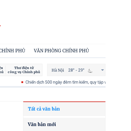
 CHÍNH PHỦ
VĂN PHÒNG CHÍNH PHỦ
ệu
Thư điện tử
Hà Nội
28° - 29°
hủ
công vụ Chính phủ
Chiến dịch 500 ngày đêm tìm kiếm, quy tập và xác định danh tính hà
Tất cả văn bản
Văn bản mới