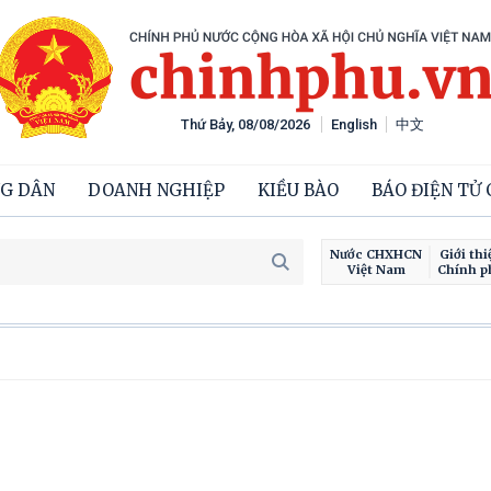
Thứ Bảy, 08/08/2026
English
中文
G DÂN
DOANH NGHIỆP
KIỀU BÀO
BÁO ĐIỆN TỬ
Nước CHXHCN
Giới thi
Việt Nam
Chính p