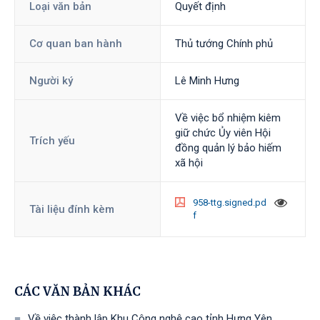
Loại văn bản
Quyết định
Cơ quan ban hành
Thủ tướng Chính phủ
Người ký
Lê Minh Hưng
Về việc bổ nhiệm kiêm
giữ chức Ủy viên Hội
Trích yếu
đồng quản lý bảo hiếm
xã hội
958-ttg.signed.pd
Tài liệu đính kèm
f
CÁC VĂN BẢN KHÁC
Về việc thành lập Khu Công nghệ cao tỉnh Hưng Yên