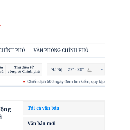
 CHÍNH PHỦ
VĂN PHÒNG CHÍNH PHỦ
ệu
Thư điện tử
Hà Nội
27° - 30°
hủ
công vụ Chính phủ
Chiến dịch 500 ngày đêm tìm kiếm, quy tập và xác định danh tính
Tất cả văn bản
động
ì
Văn bản mới