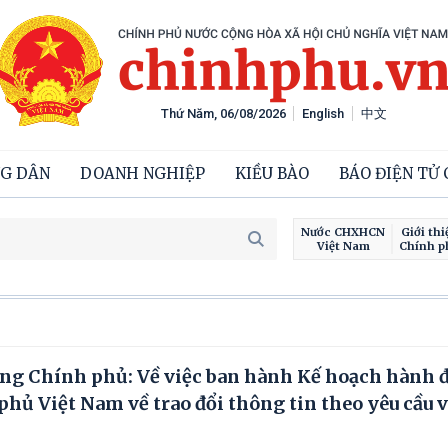
Thứ Năm, 06/08/2026
English
中文
G DÂN
DOANH NGHIỆP
KIỀU BÀO
BÁO ĐIỆN TỬ
Nước CHXHCN
Giới thi
Việt Nam
Chính p
ng Chính phủ: Về việc ban hành Kế hoạch hành 
phủ Việt Nam về trao đổi thông tin theo yêu cầu v