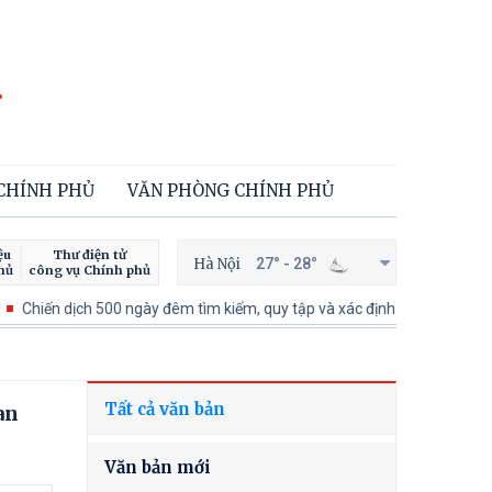
 CHÍNH PHỦ
VĂN PHÒNG CHÍNH PHỦ
ệu
Thư điện tử
Hà Nội
27° - 28°
hủ
công vụ Chính phủ
n dịch 500 ngày đêm tìm kiếm, quy tập và xác định danh tính hài cốt liệt 
Tất cả văn bản
an
Văn bản mới