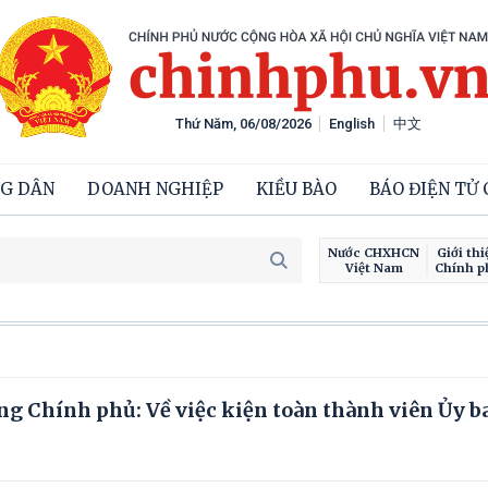
Thứ Năm, 06/08/2026
English
中文
G DÂN
DOANH NGHIỆP
KIỀU BÀO
BÁO ĐIỆN TỬ
Nước CHXHCN
Giới thi
Việt Nam
Chính p
Chiế
g Chính phủ: Về việc kiện toàn thành viên Ủy b