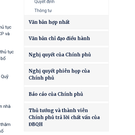
Quyết định
Thông tư
Văn bản hợp nhất
hủ tục
CP và
Văn bản chỉ đạo điều hành
thủ tục
Nghị quyết của Chính phủ
 bổ
Nghị quyết phiên họp của
à Quỹ
Chính phủ
Báo cáo của Chính phủ
ốn nhà
Thủ tướng và thành viên
Chính phủ trả lời chất vấn của
ĐBQH
h thăm
số