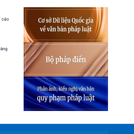
ố cáo
hàng