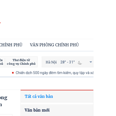
 CHÍNH PHỦ
VĂN PHÒNG CHÍNH PHỦ
ệu
Thư điện tử
Hà Nội
28° - 31°
hủ
công vụ Chính phủ
Chiến dịch 500 ngày đêm tìm kiếm, quy tập và xác định danh tính hài cốt
Tất cả văn bản
ong
n
Văn bản mới