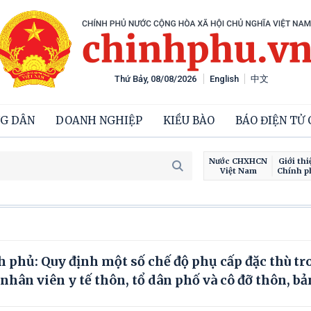
Thứ Bảy, 08/08/2026
English
中文
G DÂN
DOANH NGHIỆP
KIỀU BÀO
BÁO ĐIỆN TỬ
Nước CHXHCN
Giới thi
Việt Nam
Chính p
 phủ: Quy định một số chế độ phụ cấp đặc thù tr
 nhân viên y tế thôn, tổ dân phố và cô đỡ thôn, bả