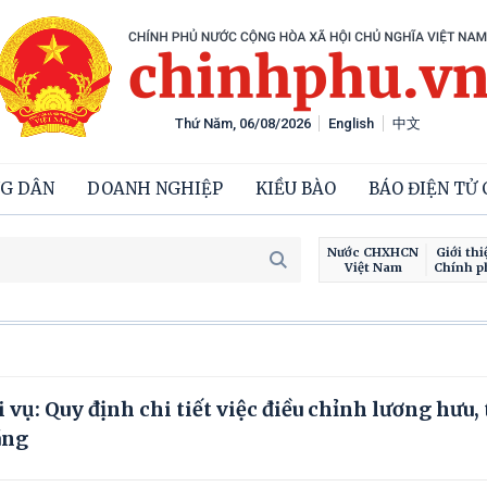
Thứ Năm, 06/08/2026
English
中文
G DÂN
DOANH NGHIỆP
KIỀU BÀO
BÁO ĐIỆN TỬ
Nước CHXHCN
Giới thi
Việt Nam
Chính p
vụ: Quy định chi tiết việc điều chỉnh lương hưu, 
áng