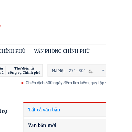
 CHÍNH PHỦ
VĂN PHÒNG CHÍNH PHỦ
ệu
Thư điện tử
Hà Nội
27° - 30°
hủ
công vụ Chính phủ
Chiến dịch 500 ngày đêm tìm kiếm, quy tập và xác định danh tính hà
Tất cả văn bản
trợ
Văn bản mới