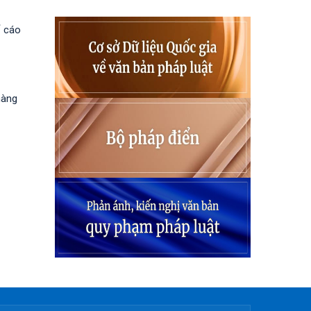
ố cáo
hàng