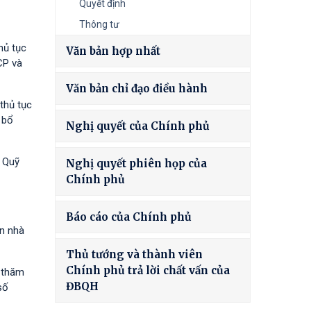
Quyết định
Thông tư
hủ tục
Văn bản hợp nhất
CP và
Văn bản chỉ đạo điều hành
thủ tục
 bổ
Nghị quyết của Chính phủ
à Quỹ
Nghị quyết phiên họp của
Chính phủ
Báo cáo của Chính phủ
ốn nhà
Thủ tướng và thành viên
Chính phủ trả lời chất vấn của
h thăm
ĐBQH
số