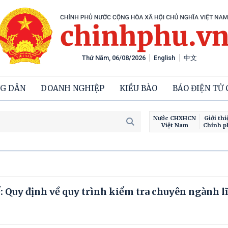
Thứ Năm, 06/08/2026
English
中文
G DÂN
DOANH NGHIỆP
KIỀU BÀO
BÁO ĐIỆN TỬ
Nước CHXHCN
Giới thi
Việt Nam
Chính p
: Quy định về quy trình kiểm tra chuyên ngành l