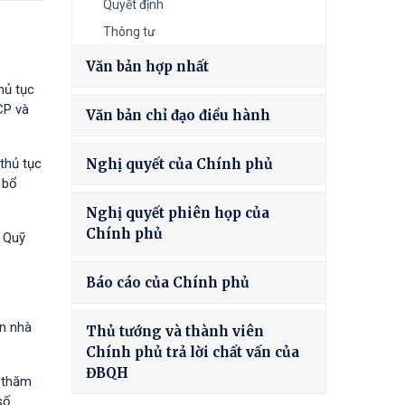
Quyết định
Thông tư
Văn bản hợp nhất
hủ tục
CP và
Văn bản chỉ đạo điều hành
thủ tục
Nghị quyết của Chính phủ
 bổ
Nghị quyết phiên họp của
Chính phủ
à Quỹ
Báo cáo của Chính phủ
ốn nhà
Thủ tướng và thành viên
Chính phủ trả lời chất vấn của
ĐBQH
h thăm
số