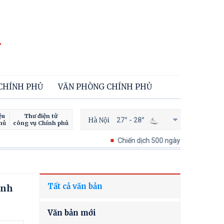
 CHÍNH PHỦ
VĂN PHÒNG CHÍNH PHỦ
ệu
Thư điện tử
Hà Nội
27° - 28°
hủ
công vụ Chính phủ
Chiến dịch 500 ngày đêm tìm kiếm, quy tập 
Tất cả văn bản
ĩnh
Văn bản mới