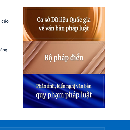
ố cáo
hàng