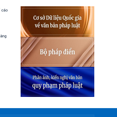
ố cáo
hàng