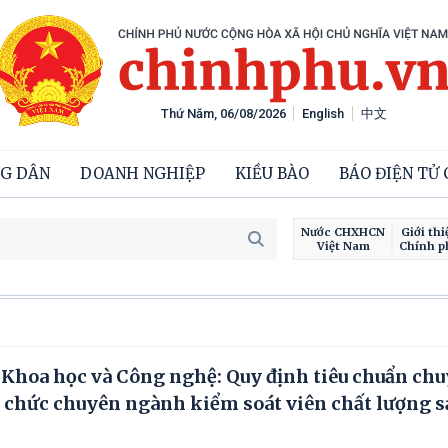
Thứ Năm, 06/08/2026
English
中文
G DÂN
DOANH NGHIỆP
KIỀU BÀO
BÁO ĐIỆN TỬ
Nước CHXHCN
Giới thi
Việt Nam
Chính p
hoa học và Công nghệ: Quy định tiêu chuẩn ch
 chức chuyên ngành kiểm soát viên chất lượng s