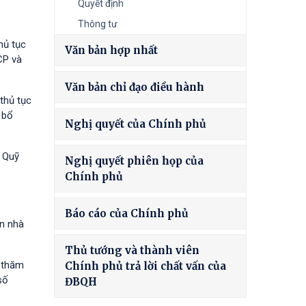
Quyết định
Thông tư
hủ tục
Văn bản hợp nhất
CP và
Văn bản chỉ đạo điều hành
thủ tục
 bổ
Nghị quyết của Chính phủ
à Quỹ
Nghị quyết phiên họp của
Chính phủ
Báo cáo của Chính phủ
ốn nhà
Thủ tướng và thành viên
h thăm
Chính phủ trả lời chất vấn của
số
ĐBQH