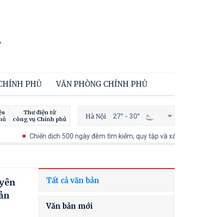
 CHÍNH PHỦ
VĂN PHÒNG CHÍNH PHỦ
ệu
Thư điện tử
Hà Nội
27° - 30°
hủ
công vụ Chính phủ
Chiến dịch 500 ngày đêm tìm kiếm, quy tập và xác định danh tính hài cốt
Tất cả văn bản
uyên
ản
Văn bản mới