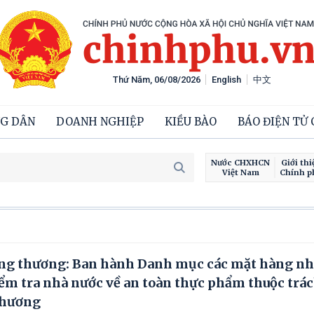
Thứ Năm, 06/08/2026
English
中文
G DÂN
DOANH NGHIỆP
KIỀU BÀO
BÁO ĐIỆN TỬ
Nước CHXHCN
Giới thi
Việt Nam
Chính p
ông thương: Ban hành Danh mục các mặt hàng n
ểm tra nhà nước về an toàn thực phẩm thuộc trá
Thương