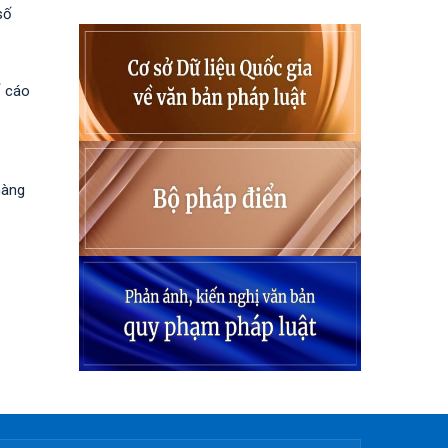
số
ố cáo
hàng