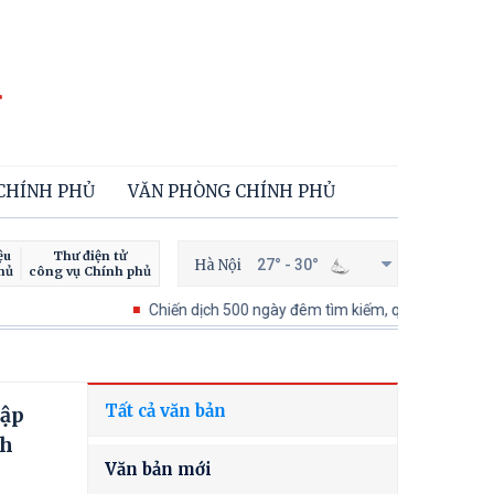
 CHÍNH PHỦ
VĂN PHÒNG CHÍNH PHỦ
ệu
Thư điện tử
Hà Nội
27° - 30°
hủ
công vụ Chính phủ
Chiến dịch 500 ngày đêm tìm kiếm, quy tập và xác định danh
Tất cả văn bản
hập
ch
Văn bản mới