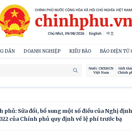
Chủ Nhật, 09/08/2026
English
中文
G DÂN
DOANH NGHIỆP
KIỀU BÀO
BÁO ĐIỆN TỬ
Nước CHXHCN
Giới thi
Việt Nam
Chính p
phủ: Sửa đổi, bổ sung một số điều của Nghị định
22 của Chính phủ quy định về lệ phí trước bạ