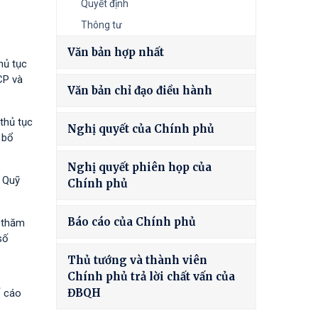
Quyết định
Thông tư
Văn bản hợp nhất
hủ tục
CP và
Văn bản chỉ đạo điều hành
thủ tục
Nghị quyết của Chính phủ
 bổ
Nghị quyết phiên họp của
à Quỹ
Chính phủ
Báo cáo của Chính phủ
h thăm
số
Thủ tướng và thành viên
Chính phủ trả lời chất vấn của
ĐBQH
ố cáo