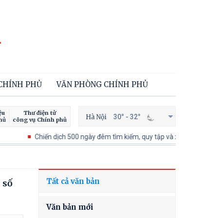
 CHÍNH PHỦ
VĂN PHÒNG CHÍNH PHỦ
ệu
Thư điện tử
Hà Nội
30° - 32°
hủ
công vụ Chính phủ
Chiến dịch 500 ngày đêm tìm kiếm, quy tập và xác định danh tính hài c
Tất cả văn bản
 số
Văn bản mới