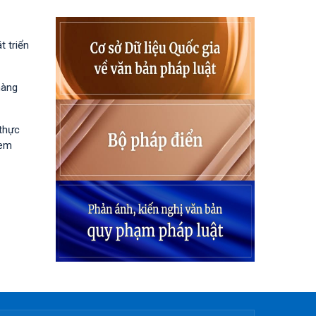
 triển
hàng
 thực
 em