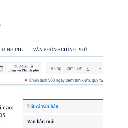
 CHÍNH PHỦ
VĂN PHÒNG CHÍNH PHỦ
ệu
Thư điện tử
Hà Nội
28° - 29°
hủ
công vụ Chính phủ
Chiến dịch 500 ngày đêm tìm kiếm, quy tập và xác định danh tính 
Tất cả văn bản
 cao:
 05
Văn bản mới
y