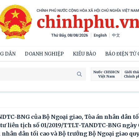
Thứ Bảy, 08/08/2026
English
中文
G DÂN
DOANH NGHIỆP
KIỀU BÀO
BÁO ĐIỆN TỬ
Nước CHXHCN
Giới thi
Việt Nam
Chính p
NDTC-BNG của Bộ Ngoại giao, Tòa án nhân dân tối
g tư liên tịch số 01/2019/TTLT-TANDTC-BNG ngày
 nhân dân tối cao và Bộ trưởng Bộ Ngoại giao qu