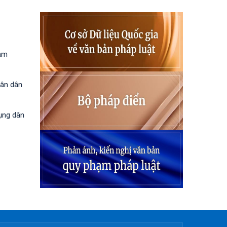
hạm
hân dân
tụng dân