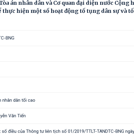
a Tòa án nhân dân và Cơ quan đại diện nước Cộng 
 thực hiện một số hoạt động tố tụng dân sự và t
TC-BNG
n nhân dân tối cao
uyễn Văn Tiến
t số điều của Thông tư liên tịch số 01/2019/TTLT-TANDTC-BNG ngà