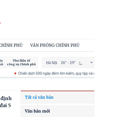
 CHÍNH PHỦ
VĂN PHÒNG CHÍNH PHỦ
ệu
Thư điện tử
Hà Nội
26° - 29°
hủ
công vụ Chính phủ
Chiến dịch 500 ngày đêm tìm kiếm, quy tập và xác định danh tính hài c
Tất cả văn bản
 định
đai 5
Văn bản mới