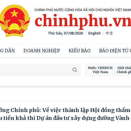
Thứ Sáu, 07/08/2026
English
中文
G DÂN
DOANH NGHIỆP
KIỀU BÀO
BÁO ĐIỆN TỬ
Nước CHXHCN
Giới thi
Việt Nam
Chính p
ớng Chính phủ: Về việc thành lập Hội đồng thẩm
 tiền khả thi Dự án đầu tư xây dựng đường Vành 