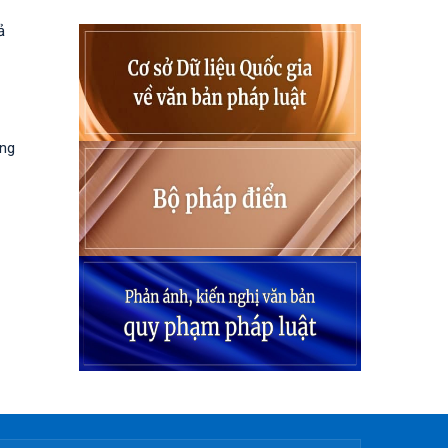
ả
ung