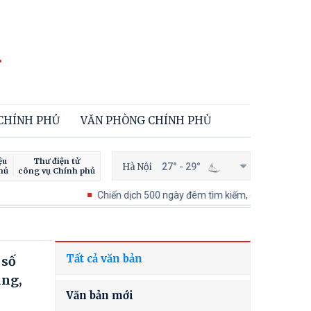
 CHÍNH PHỦ
VĂN PHÒNG CHÍNH PHỦ
ệu
Thư điện tử
Hà Nội
27° - 29°
hủ
công vụ Chính phủ
Chiến dịch 500 ngày đêm tìm kiếm, quy tập và xác định danh
Tất cả văn bản
 số
ụng,
Văn bản mới