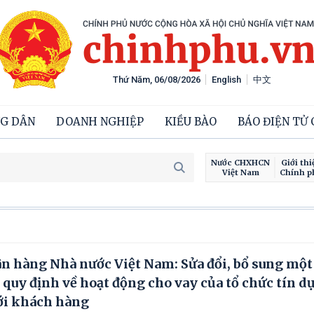
Thứ Năm, 06/08/2026
English
中文
G DÂN
DOANH NGHIỆP
KIỀU BÀO
BÁO ĐIỆN TỬ
Nước CHXHCN
Giới thi
Việt Nam
Chính p
 hàng Nhà nước Việt Nam: Sửa đổi, bổ sung một
quy định về hoạt động cho vay của tổ chức tín d
ới khách hàng