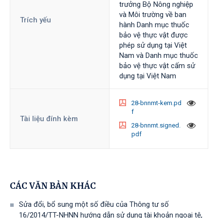
trưởng Bộ Nông nghiệp
và Môi trường về ban
Trích yếu
hành Danh mục thuốc
bảo vệ thực vật được
phép sử dụng tại Việt
Nam và Danh mục thuốc
bảo vệ thực vật cấm sử
dụng tại Việt Nam
28-bnnmt-kem.pd
f
Tài liệu đính kèm
28-bnnmt.signed.
pdf
CÁC VĂN BẢN KHÁC
Sửa đổi, bổ sung một số điều của Thông tư số
16/2014/TT-NHNN hướng dẫn sử dụng tài khoản ngoại tệ,