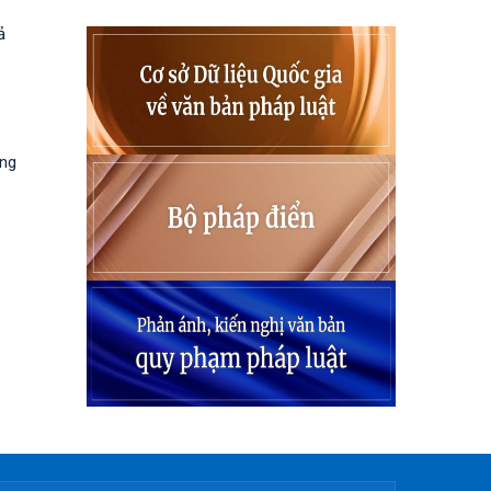
ả
ung