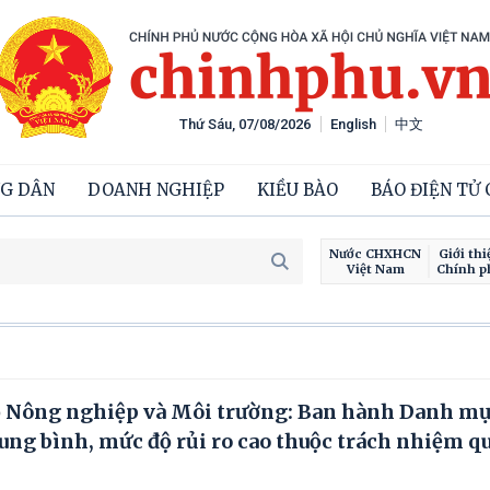
Thứ Sáu, 07/08/2026
English
中文
G DÂN
DOANH NGHIỆP
KIỀU BÀO
BÁO ĐIỆN TỬ
Nước CHXHCN
Giới thi
Việt Nam
Chính p
 Nông nghiệp và Môi trường: Ban hành Danh m
ung bình, mức độ rủi ro cao thuộc trách nhiệm q