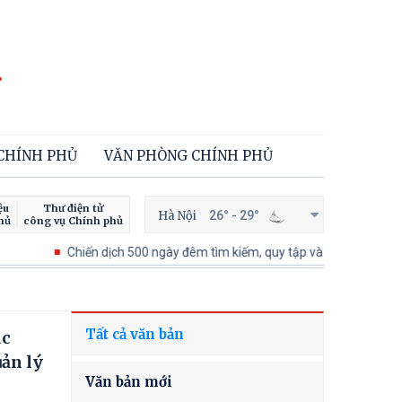
 CHÍNH PHỦ
VĂN PHÒNG CHÍNH PHỦ
ệu
Thư điện tử
Hà Nội
26° - 29°
hủ
công vụ Chính phủ
Chiến dịch 500 ngày đêm tìm kiếm, quy tập và xác định danh tính hài 
Tất cả văn bản
ục
uản lý
Văn bản mới