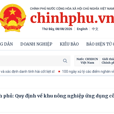
Thứ Bảy, 08/08/2026
English
中文
G DÂN
DOANH NGHIỆP
KIỀU BÀO
BÁO ĐIỆN TỬ
Nước CHXHCN
Giới thi
Việt Nam
Chính p
c định danh tính hài cốt liệt sĩ
100 ngày xử lý các điểm nghẽn về c
h phủ: Quy định về khu nông nghiệp ứng dụng c