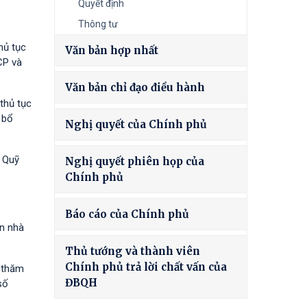
Quyết định
Thông tư
hủ tục
Văn bản hợp nhất
CP và
Văn bản chỉ đạo điều hành
thủ tục
 bổ
Nghị quyết của Chính phủ
à Quỹ
Nghị quyết phiên họp của
Chính phủ
Báo cáo của Chính phủ
ốn nhà
Thủ tướng và thành viên
Chính phủ trả lời chất vấn của
h thăm
ĐBQH
số