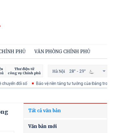
 CHÍNH PHỦ
VĂN PHÒNG CHÍNH PHỦ
ệu
Thư điện tử
Hà Nội
28° - 29°
hủ
công vụ Chính phủ
huyển đổi số
Bảo vệ nền tảng tư tưởng của Đảng trong kỷ nguyên phá
Tất cả văn bản
ông
Văn bản mới