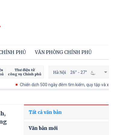
 CHÍNH PHỦ
VĂN PHÒNG CHÍNH PHỦ
ệu
Thư điện tử
Hà Nội
26° - 27°
hủ
công vụ Chính phủ
Chiến dịch 500 ngày đêm tìm kiếm, quy tập và xác định danh tính hài cố
Tất cả văn bản
h,
ơng
Văn bản mới