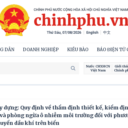
Thứ Sáu, 07/08/2026
English
中文
G DÂN
DOANH NGHIỆP
KIỀU BÀO
BÁO ĐIỆN TỬ
Nước CHXHCN
Giới thi
Việt Nam
Chính p
 dựng: Quy định về thẩm định thiết kế, kiểm địn
t và phòng ngừa ô nhiễm môi trường đối với phư
chuyển dầu khí trên biển