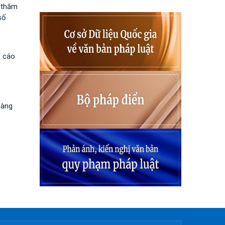
h thăm
số
ố cáo
hàng