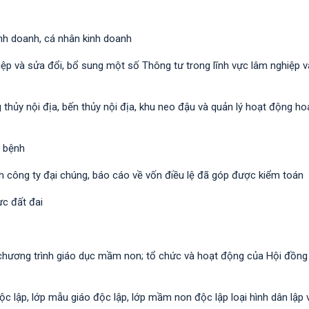
kinh doanh, cá nhân kinh doanh
iệp và sửa đổi, bổ sung một số Thông tư trong lĩnh vực lâm nghiệp 
thủy nội địa, bến thủy nội địa, khu neo đậu và quản lý hoạt động hoa
a bệnh
ch công ty đại chúng, báo cáo về vốn điều lệ đã góp được kiểm toán
ực đất đai
a chương trình giáo dục mầm non; tổ chức và hoạt động của Hội đồn
 lập, lớp mẫu giáo độc lập, lớp mầm non độc lập loại hình dân lập 