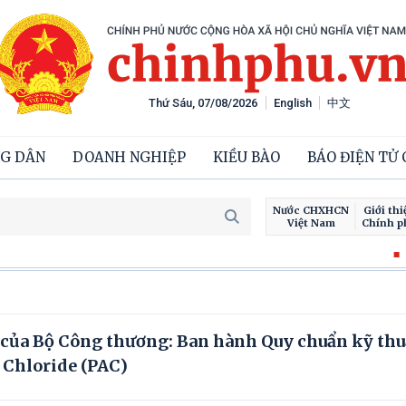
Thứ Sáu, 07/08/2026
English
中文
G DÂN
DOANH NGHIỆP
KIỀU BÀO
BÁO ĐIỆN TỬ
Nước CHXHCN
Giới thi
Việt Nam
Chính p
Chiến d
của Bộ Công thương: Ban hành Quy chuẩn kỹ thu
 Chloride (PAC)