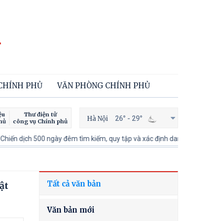
 CHÍNH PHỦ
VĂN PHÒNG CHÍNH PHỦ
ệu
Thư điện tử
Hà Nội
26° - 29°
hủ
công vụ Chính phủ
ịch 500 ngày đêm tìm kiếm, quy tập và xác định danh tính hài cốt liệt sĩ
Tất cả văn bản
ật
Văn bản mới