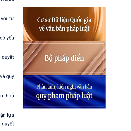
 với tư
 có yếu
i quyết
 và quy
ên thoả
uận lựa
i quyết