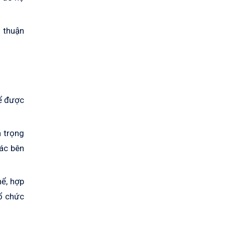
a thuận
hể được
n trọng
các bên
hể, hợp
tổ chức