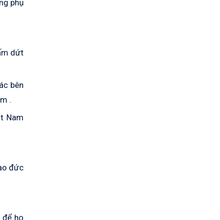
ông phụ
hấm dứt
các bên
am .
ệt Nam
đạo đức
n để họ