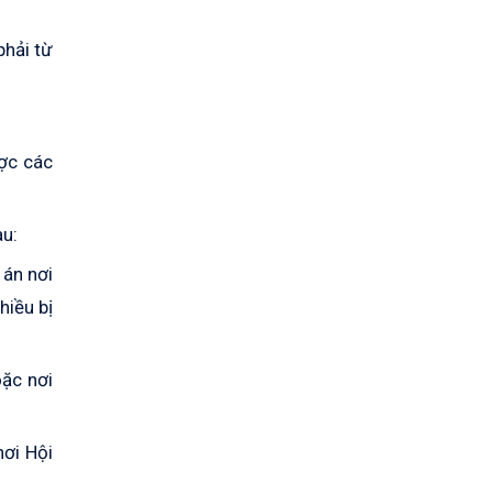
phải từ
ược các
au:
 án nơi
hiều bị
oặc nơi
nơi Hội