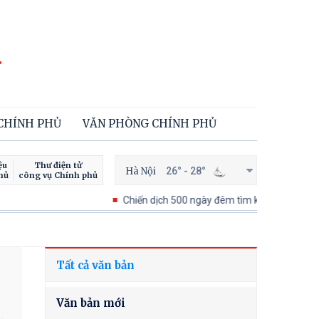
 CHÍNH PHỦ
VĂN PHÒNG CHÍNH PHỦ
ệu
Thư điện tử
Hà Nội
26° - 28°
hủ
công vụ Chính phủ
Chiến dịch 500 ngày đêm tìm kiếm, quy tập và xác định dan
Tất cả văn bản
Văn bản mới