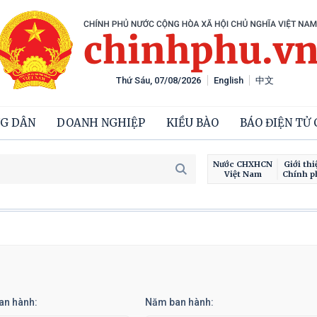
Thứ Sáu, 07/08/2026
English
中文
G DÂN
DOANH NGHIỆP
KIỀU BÀO
BÁO ĐIỆN TỬ
Nước CHXHCN
Giới thi
Việt Nam
Chính p
an hành:
Năm ban hành: