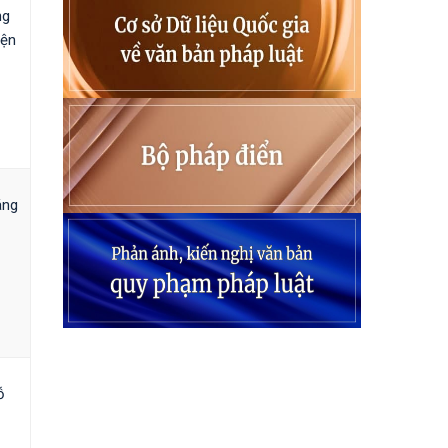
ng
iện
áng
ỗ