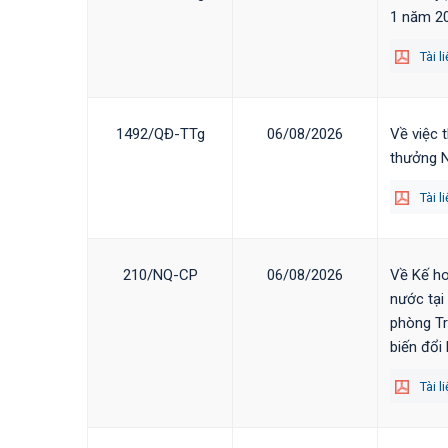
1 năm 2
Tài l
1492/QĐ-TTg
06/08/2026
Về việc 
thưởng N
Tài l
210/NQ-CP
06/08/2026
Về Kế ho
nước tạ
phòng Tr
biến đổi 
Tài l