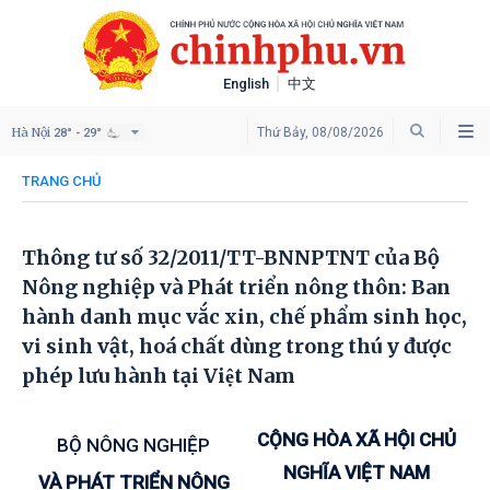
English
中文
Hà Nội
Thứ Bảy, 08/08/2026
28° - 29°
TRANG CHỦ
Thông tư số 32/2011/TT-BNNPTNT của Bộ
Nông nghiệp và Phát triển nông thôn: Ban
hành danh mục vắc xin, chế phẩm sinh học,
vi sinh vật, hoá chất dùng trong thú y được
phép lưu hành tại Việt Nam
CỘNG HÒA XÃ HỘI CHỦ
BỘ NÔNG NGHIỆP
NGHĨA VIỆT NAM
VÀ PHÁT TRIỂN NÔNG