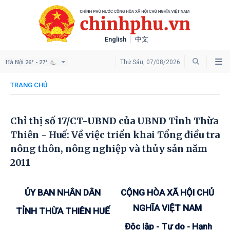
English
中文
Hà Nội
Thứ Sáu, 07/08/2026
26° - 27°
TRANG CHỦ
Chỉ thị số 17/CT-UBND của UBND Tỉnh Thừa
Thiên - Huế: Về việc triển khai Tổng điều tra
nông thôn, nông nghiệp và thủy sản năm
2011
ỦY BAN NHÂN DÂN
CỘNG HÒA XÃ HỘI CHỦ
NGHĨA VIỆT NAM
TỈNH THỪA THIÊN HUẾ
Độc lập - Tự do - Hạnh
___________