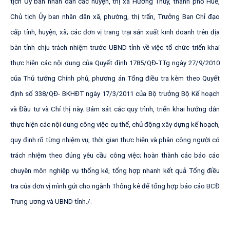
tị
c
h
Ủ
y
b
a
n
n
h
â
n
d
â
n
cá
c
hu
y
ệ
n
,
th
ị
x
ã
H
ư
ơ
n
g
T
hủ
y
,
th
à
n
h
p
h
ố
H
u
ế
,
C
h
ủ
t
ị
c
h
Ủ
y
b
a
n
nh
â
n
d
â
n
x
ã
,
ph
ư
ờ
n
g
,
t
h
ị
t
r
ấ
n
,
T
r
ư
ở
n
g
B
a
n
C
h
ỉ
đ
ạ
o
c
ấ
p
t
ỉ
n
h
,
h
u
y
ệ
n
,
x
ã
;
cá
c
đ
ơ
n
v
ị
t
ra
n
g
t
rạ
i
s
ả
n
xu
ấ
t
ki
n
h
do
a
n
h
t
rê
n
đị
a
b
à
n
t
ỉ
n
h
c
h
ị
u
t
rá
c
h
n
h
i
ệ
m
t
r
ư
ớ
c
U
BN
D
tỉn
h
v
ề
vi
ệ
c
t
ổ
c
h
ứ
c
t
r
i
ể
n
k
h
a
i
t
h
ự
c
hi
ệ
n
cá
c
n
ộ
i
d
u
n
g
c
ủ
a
Q
u
y
ế
t
đ
ị
n
h
1
7
8
5/
Q
Đ
-
TT
g
ng
ày
27/9
/
2
01
0
c
ủ
a
T
h
ủ
t
ư
ớ
n
g
C
h
í
n
h
p
h
ủ
,
p
h
ư
ơ
n
g
á
n
T
ổ
n
g
đ
i
ề
u
t
r
a
k
è
m
th
e
o
Q
u
y
ế
t
đị
n
h
s
ố
3
3
8/
Q
Đ
-
B
KH
Đ
T
ng
ày
17/3
/2
01
1
c
ủ
a
B
ộ
t
r
ư
ở
n
g
B
ộ
K
ế
ho
ạc
h
v
à
Đ
ầ
u
t
ư
v
à
C
h
ỉ
th
ị
n
à
y
.
B
ám
s
á
t
cá
c
q
u
y
t
r
ình
,
t
r
i
ể
n
kh
a
i
h
ư
ớ
n
g
d
ẫ
n
th
ự
c
hi
ệ
n
c
á
c
nộ
i
d
u
n
g
c
ôn
g
vi
ệ
c
c
ụ
t
h
ể
,
c
h
ủ
độ
n
g
x
â
y
d
ự
n
g
k
ế
h
o
ạc
h
,
qu
y
đị
n
h
r
õ
t
ừ
n
g
nhi
ệ
m
vụ
,
th
ờ
i
gi
a
n
t
h
ự
c
hi
ệ
n
v
à
p
h
â
n
c
ô
n
g
ng
ư
ờ
i
c
ó
t
rác
h
n
hi
ệ
m
th
e
o
đ
ú
n
g
y
ê
u
cầ
u
c
ôn
g
vi
ệ
c
;
h
o
à
n
t
h
à
n
h
cá
c
b
á
o
cá
o
c
h
u
y
ê
n
m
ô
n
nghi
ệ
p
v
ụ
t
h
ố
n
g
k
ê
,
t
ổ
n
g
h
ợ
p
nh
a
n
h
k
ế
t
q
u
ả
T
ổ
n
g
đi
ề
u
t
r
a
c
ủ
a
đ
ơ
n
v
ị
m
ìn
h
g
ử
i
c
h
o
n
g
à
n
h
T
hố
n
g
k
ê
đ
ể
t
ổ
n
g
h
ợ
p
b
á
o
cá
o
BC
Đ
T
r
un
g
ươ
n
g
v
à
U
BN
D
tỉnh
.
/
.