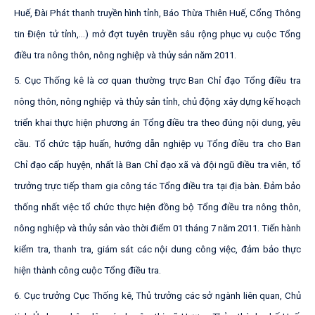
H
u
ế
,
Đ
à
i
P
h
á
t
t
h
a
n
h
t
r
u
y
ề
n
hì
n
h
t
ỉ
n
h
,
Bá
o
T
h
ừ
a
T
hi
ê
n
H
u
ế
,
C
ổ
n
g
T
h
ôn
g
t
i
n
Đi
ệ
n
t
ử
t
ỉ
nh
,...
)
m
ở
đ
ợ
t
tu
y
ê
n
t
r
u
y
ề
n
s
â
u
r
ộ
n
g
p
hụ
c
v
ụ
c
uộ
c
T
ổn
g
đi
ề
u
t
r
a
n
ô
n
g
t
hôn
,
n
ô
n
g
n
g
hi
ệ
p
v
à
t
hủ
y
s
ả
n
n
ăm
2011
.
5
.
C
ụ
c
Thố
n
g
k
ê
l
à
c
ơ
qu
a
n
t
h
ư
ờ
n
g
t
r
ự
c
B
an
C
h
ỉ
đ
ạ
o
Tổ
n
g
đ
i
ề
u
t
ra
n
ô
n
g
t
hô
n
,
n
ôn
g
ng
h
i
ệp
v
à
t
hủ
y
s
ả
n
tỉ
nh
,
c
h
ủ
độ
n
g
x
ây
d
ự
n
g
k
ế
h
o
ạ
c
h
t
r
i
ển
k
h
ai
t
h
ự
c
hi
ệ
n
ph
ư
ơ
n
g
án
Tổ
n
g
đi
ề
u
t
ra
t
h
eo
đú
n
g
n
ộ
i
du
ng
,
y
êu
cầ
u
.
T
ổ
c
h
ứ
c
t
ập
h
u
ấ
n
,
h
ư
ớ
n
g
d
ẫn
n
gh
i
ệp
v
ụ
Tổn
g
đi
ề
u
t
ra
c
h
o
B
a
n
C
h
ỉ
đ
ạo
cấp
h
u
y
ệ
n
,
n
h
ất
l
à
B
an
C
h
ỉ
đ
ạo
x
ã
v
à
đ
ộ
i
n
g
ũ
đ
i
ề
u
t
ra
v
i
ê
n
,
t
ổ
t
r
ư
ở
n
g
t
r
ự
c
t
i
ếp
t
h
am
gi
a
c
ô
ng
t
ác
T
ổ
n
g
đ
i
ề
u
t
ra
t
ạ
i
đ
ị
a
b
à
n
.
Đ
ảm
b
ả
o
th
ố
n
g
n
h
ất
v
i
ệc
t
ổ
c
h
ứ
c
th
ự
c
h
i
ệ
n
đ
ồn
g
b
ộ
Tổ
n
g
đ
i
ề
u
t
ra
n
ô
n
g
t
h
ô
n
,
n
ôn
g
n
g
h
i
ệ
p
v
à
t
hủ
y
s
ả
n
v
à
o
t
h
ời
đi
ểm
0
1
t
h
á
n
g
7
n
ăm
2
0
1
1
.
T
i
ến
h
à
n
h
k
i
ể
m
t
ra,
th
a
n
h
t
ra,
g
i
á
m
s
át
c
ác
nộ
i
d
u
n
g
c
ô
n
g
vi
ệ
c,
đ
ảm
b
ảo
t
h
ự
c
h
i
ện
t
h
à
n
h
c
ô
n
g
c
u
ộ
c
T
ổ
n
g
đ
i
ề
u
t
ra.
6
.
C
ụ
c
t
r
ư
ở
n
g
C
ụ
c
T
hố
n
g
k
ê
,
T
h
ủ
t
r
ư
ở
n
g
cá
c
s
ở
n
g
à
n
h
l
i
ê
n
q
u
a
n
,
C
h
ủ