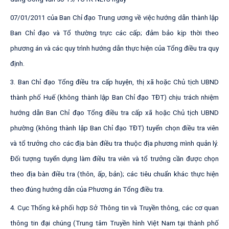
0
7/
0
1
/
20
1
1
c
ủ
a
B
an
C
h
ỉ
đ
ạ
o
T
r
un
g
ư
ơ
n
g
v
ề
v
i
ệc
h
ư
ớ
n
g
d
ẫ
n
th
à
n
h
l
ậ
p
B
a
n
C
h
ỉ
đ
ạ
o
v
à
T
ổ
t
h
ư
ờ
n
g
t
r
ự
c
c
á
c
cấ
p
;
đ
ảm
b
ảo
k
ị
p
t
h
ờ
i
t
h
e
o
p
h
ư
ơ
n
g
á
n
v
à
các
q
u
y
t
r
ì
n
h
h
ư
ớ
n
g
d
ẫ
n
t
h
ự
c
h
i
ệ
n
c
ủ
a
T
ổ
n
g
đ
i
ều
t
ra
qu
y
đ
ị
nh
.
3
.
Ban
C
h
ỉ
đ
ạo
Tổn
g
đi
ề
u
t
r
a cấp
hu
y
ệ
n
,
th
ị
x
ã
h
o
ặc
C
h
ủ
t
ị
ch
U
B
N
D
th
à
n
h
ph
ố
H
u
ế
(
k
hô
n
g
t
h
à
n
h
l
ậ
p
B
a
n
C
h
ỉ
đ
ạ
o
TĐT
)
c
h
ị
u
t
r
á
c
h
n
h
i
ệm
h
ư
ớ
n
g
d
ẫn
B
a
n
C
h
ỉ
đ
ạ
o
T
ổ
n
g
đ
i
ều
t
r
a
c
ấp
x
ã
h
o
ặc C
h
ủ
t
ị
c
h
U
B
N
D
p
h
ư
ờ
n
g
(
k
h
ô
n
g
t
h
à
n
h
l
ập
B
a
n
C
h
ỉ
đ
ạ
o
TĐT
)
tu
y
ển
c
họ
n
đ
i
ề
u
t
ra
vi
ê
n
v
à
t
ổ
t
r
ư
ở
n
g
c
h
o
các
đ
ị
a
b
àn
đ
i
ề
u
t
ra
th
u
ộ
c
đ
ị
a
p
h
ư
ơ
n
g
m
ìn
h
q
u
ả
n
lý
.
Đ
ố
i
t
ư
ợ
n
g
tu
y
ển
d
ụn
g
l
àm
đi
ề
u
t
ra
v
i
ê
n
v
à
t
ổ
t
r
ư
ở
n
g
c
ầ
n
đ
ư
ợc
c
họ
n
th
e
o
đ
ị
a
b
à
n
đ
i
ề
u
t
ra (
t
hô
n
,
ấ
p
,
b
ả
n
)
;
c
ác
t
i
êu
c
h
u
ẩ
n
k
h
á
c
t
h
ự
c
h
i
ện
t
h
e
o
đ
ún
g
h
ư
ớ
n
g
d
ẫ
n
c
ủ
a
P
h
ư
ơ
n
g
á
n
T
ổ
n
g
đ
i
ề
u
t
r
a.
4
.
C
ụ
c
T
h
ố
n
g
k
ê
p
h
ố
i
h
ợ
p
S
ở
T
h
ô
n
g
t
i
n
v
à
T
r
u
y
ề
n
th
ô
n
g
,
cá
c
c
ơ
qu
a
n
t
h
ô
n
g
t
i
n
đ
ạ
i
c
h
ú
n
g
(
T
r
u
n
g
t
â
m
T
r
u
y
ề
n
hì
n
h
V
i
ệ
t
N
a
m
t
ạ
i
th
à
n
h
p
h
ố