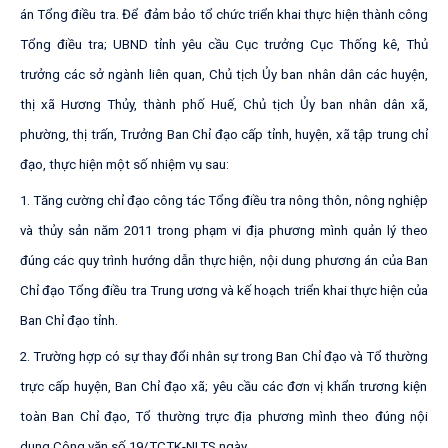
á
n
Tổ
n
g
đ
i
ề
u
t
ra.
Đ
ể
đ
ả
m
b
ảo
t
ổ
c
h
ứ
c
t
r
i
ể
n
k
h
a
i
t
h
ự
c
h
i
ệ
n
th
à
n
h
c
ô
n
g
Tổ
n
g
đ
i
ề
u
t
r
a
;
U
B
N
D
t
ỉn
h
y
êu
cầu
C
ụ
c
t
r
ư
ở
n
g
C
ụ
c
T
h
ố
n
g
k
ê,
Th
ủ
t
r
ư
ở
n
g các
s
ở
n
g
à
n
h
l
i
ê
n
qu
a
n
,
C
h
ủ
t
ị
ch
Ủ
y
b
an
n
h
ân
d
ân
các
hu
y
ệ
n
,
t
h
ị
x
ã
Hư
ơ
n
g
Th
ủ
y
,
th
à
n
h
p
h
ố
H
u
ế,
C
h
ủ
t
ị
ch
Ủ
y
b
an
n
h
ân
d
ân
x
ã,
ph
ư
ờ
ng
,
th
ị
t
r
ấ
n
,
T
r
ư
ở
n
g
B
a
n
C
h
ỉ
đ
ạ
o cấp
t
ỉ
nh
,
hu
y
ệ
n
,
x
ã
t
ậ
p
t
r
u
n
g
c
h
ỉ
đ
ạ
o
,
t
h
ự
c
hi
ệ
n
m
ột
s
ố
n
hi
ệm
v
ụ
s
a
u
:
1
.
T
ă
n
g
c
ư
ờ
n
g
c
h
ỉ
đ
ạ
o
c
ôn
g
t
ác
T
ổ
n
g
đ
i
ề
u
t
ra
n
ô
n
g
t
h
ôn
,
n
ôn
g
n
gh
i
ệp
v
à
th
ủ
y
s
ản
n
ăm
201
1
t
r
on
g
p
h
ạm
v
i
đị
a
p
h
ư
ơ
n
g
m
ì
n
h
q
u
ả
n
l
ý
th
e
o
đú
n
g
các
qu
y
t
r
ì
n
h
h
ư
ớ
n
g
d
ẫ
n
t
h
ự
c
h
i
ệ
n
,
n
ộ
i
du
n
g
p
h
ư
ơ
n
g
án
c
ủ
a
B
a
n
C
h
ỉ
đ
ạ
o
T
ổ
n
g
đ
i
ều
t
ra
T
r
u
n
g
ư
ơ
n
g
v
à
k
ế
h
o
ạch
t
r
i
ển
k
h
ai
th
ự
c
hi
ệ
n
c
ủ
a
B
a
n
C
h
ỉ
đ
ạ
o
t
ỉ
nh
.
2
.
T
r
ư
ờ
n
g
h
ợp
có
s
ự
t
h
ay
đ
ổ
i
n
h
ân
s
ự
t
r
o
n
g
Ban
C
h
ỉ
đ
ạo
v
à
T
ổ
t
h
ư
ờ
n
g
t
r
ự
c c
ấ
p
hu
y
ệ
n
,
B
an
C
h
ỉ
đ
ạo
x
ã;
y
êu
c
ầ
u
các
đ
ơn
v
ị
k
h
ẩ
n
t
r
ư
ơ
n
g
ki
ệ
n
t
o
à
n
B
a
n
C
h
ỉ
đ
ạ
o
,
T
ổ
th
ư
ờ
n
g
t
r
ự
c
đ
ị
a
p
h
ư
ơ
n
g
m
ìn
h
t
h
eo
đ
ú
n
g
n
ộ
i
d
un
g
C
ô
n
g
v
ăn
s
ố
1
9
/
T
C
TK
-
NLT
S
ng
à
y