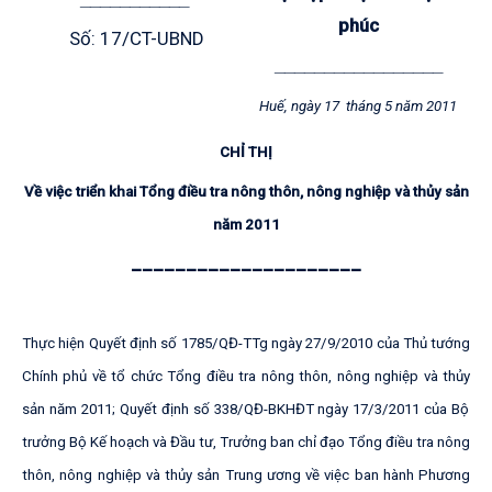
phúc
Số:
17/CT-UBND
_________________
H
u
ế
,
n
g
à
y
1
7
t
h
á
n
g
5
n
ă
m
2
0
1
1
C
HỈ THỊ
V
ề
vi
ệc
t
r
i
ể
n
k
h
a
i
T
ổ
ng
đ
i
ều t
r
a
n
ô
n
g
t
h
ô
n,
n
ô
n
g
n
g
h
i
ệ
p
v
à
t
h
ủy
sả
n
n
ă
m
2
0
1
1
_____________________
T
h
ự
c
h
i
ệ
n
Q
u
y
ết
đ
ị
n
h
s
ố
17
8
5
/
QĐ
-
TT
g
n
g
ày
2
7/
9
/
2
01
0
c
ủ
a
T
h
ủ
t
ư
ớ
n
g
C
h
í
n
h
p
h
ủ
v
ề
t
ổ
c
h
ứ
c
T
ổ
n
g
đi
ề
u
t
ra
nô
n
g
th
ôn
,
n
ôn
g
n
gh
i
ệ
p
v
à
t
hủ
y
s
ản
n
ăm
201
1
;
Q
u
y
ết
đ
ịn
h
s
ố
3
3
8/
QĐ
-B
K
HĐ
T
ng
ày
17
/3
/
201
1
c
ủ
a
B
ộ
t
r
ư
ở
n
g
B
ộ
K
ế
h
o
ạch
v
à
Đ
ầ
u
tư
,
T
r
ư
ở
n
g
b
a
n
c
h
ỉ
đ
ạ
o
T
ổ
n
g
đ
i
ề
u
t
ra
n
ôn
g
th
ôn
,
n
ôn
g
n
g
h
i
ệ
p
v
à
t
h
ủ
y
s
ản
T
r
u
n
g
ư
ơ
n
g
v
ề
vi
ệ
c
b
a
n
h
à
n
h
P
h
ư
ơ
n
g