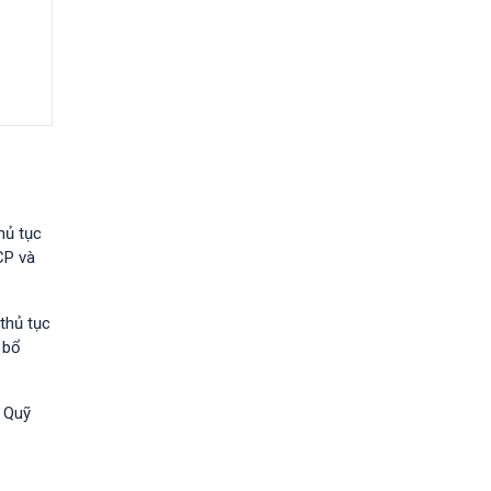
hủ tục
CP và
thủ tục
 bổ
à Quỹ