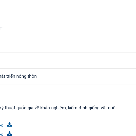
T
át triển nông thôn
ỹ thuật quốc gia về khảo nghiệm, kiểm định giống vật nuôi
oc
oc