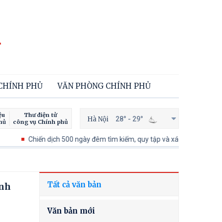
 CHÍNH PHỦ
VĂN PHÒNG CHÍNH PHỦ
ệu
Thư điện tử
Hà Nội
28° - 29°
hủ
công vụ Chính phủ
ến dịch 500 ngày đêm tìm kiếm, quy tập và xác định danh tính hài cốt liệt
Tất cả văn bản
ành
Văn bản mới