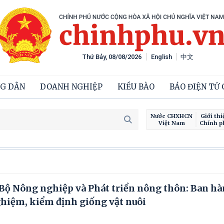
Thứ Bảy, 08/08/2026
English
中文
G DÂN
DOANH NGHIỆP
KIỀU BÀO
BÁO ĐIỆN TỬ
Nước CHXHCN
Giới thi
Việt Nam
Chính p
Chi
ộ Nông nghiệp và Phát triển nông thôn: Ban h
ghiệm, kiểm định giống vật nuôi