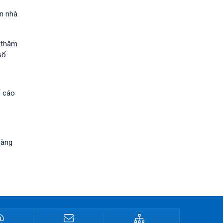
ốn nhà
h thăm
số
ố cáo
hàng