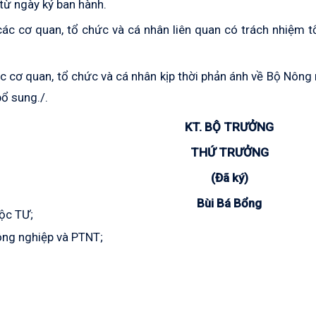
từ ngày ký ban hành.
ác cơ quan, tổ chức và cá nhân liên quan có trách nhiệm 
c cơ quan, tổ chức và cá nhân kịp thời phản ánh về Bộ Nông
bổ sung./.
KT. BỘ TRƯỞNG
THỨ TRƯỞNG
(Đã ký)
Bùi Bá Bổng
uộc TƯ;
Nông nghiệp và PTNT;