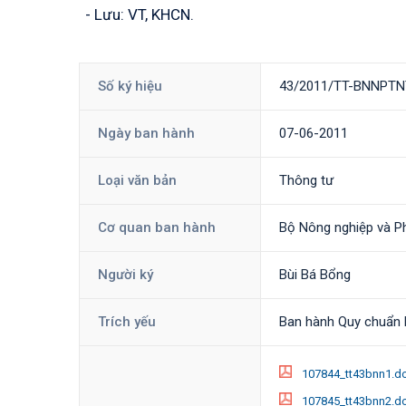
- Lưu: VT, KHCN.
Số ký hiệu
43/2011/TT-BNNPTN
Ngày ban hành
07-06-2011
Loại văn bản
Thông tư
Cơ quan ban hành
Bộ Nông nghiệp và Ph
Người ký
Bùi Bá Bổng
Trích yếu
Ban hành Quy chuẩn k
107844_tt43bnn1.d
107845_tt43bnn2.d