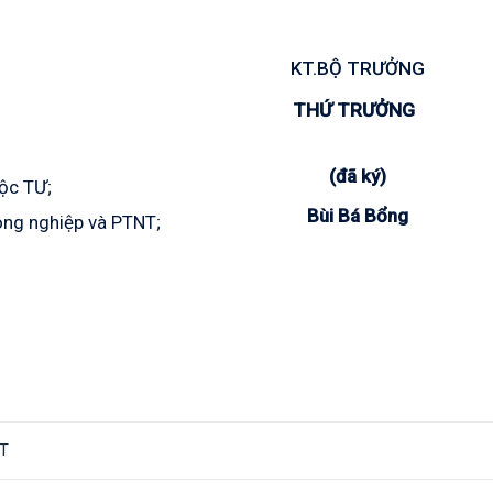
KT.BỘ TRƯỞNG
THỨ TRƯỞNG
(đã ký)
uộc TƯ;
Bùi Bá Bổng
Nông nghiệp và PTNT;
T