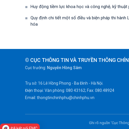
Huy động tiềm lực khoa học và công nghệ, kỹ thuật
Quy định chi tiết một số điều và biện pháp thi hà
hóa
© CỤC THÔNG TIN VÀ TRUYỀN THÔNG CHÍN
Cục trưởng:
Nguyễn Hồng Sâm
Trụ sở: 16 Lê Hồng Phong - Ba Đình - Hà Nội.
Điện thoại: Văn phòng: 080 43162; Fax: 080.48924
Email: thongtinchinhphu@chinhphu.vn
Ghi rõ nguồn 'Cục Thông
Đã kết nối EMC