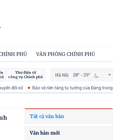
 CHÍNH PHỦ
VĂN PHÒNG CHÍNH PHỦ
ệu
Thư điện tử
Hà Nội
28° - 29°
hủ
công vụ Chính phủ
 đổi số
Bảo vệ nền tảng tư tưởng của Đảng trong kỷ nguyên phát tri
Tất cả văn bản
ành
Văn bản mới