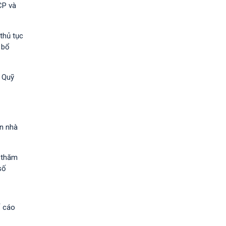
CP và
thủ tục
 bổ
à Quỹ
ốn nhà
h thăm
số
ố cáo