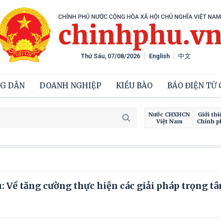
Thứ Sáu, 07/08/2026
English
中文
G DÂN
DOANH NGHIỆP
KIỀU BÀO
BÁO ĐIỆN TỬ
Nước CHXHCN
Giới thi
Việt Nam
Chính p
 Về tăng cường thực hiện các giải pháp trọng t