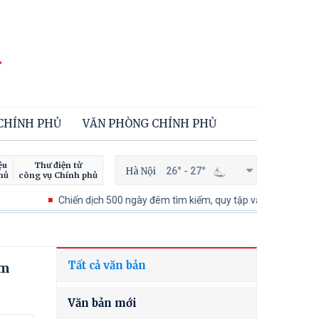
 CHÍNH PHỦ
VĂN PHÒNG CHÍNH PHỦ
ệu
Thư điện tử
Hà Nội
26° - 27°
hủ
công vụ Chính phủ
Chiến dịch 500 ngày đêm tìm kiếm, quy tập và xác định danh tính hài
Tất cả văn bản
âm
Văn bản mới