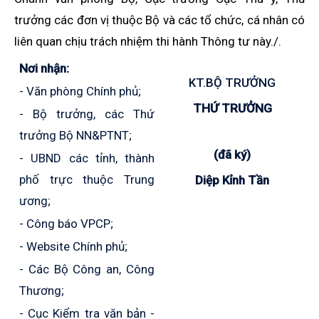
trưởng các đơn vị thuộc Bộ và các tổ chức, cá nhân có
liên quan chịu trách nhiệm thi hành Thông tư này./.
Nơi nhận:
KT.BỘ TRƯỞNG
-
Văn phòng Chính phủ;
THỨ TRƯỞNG
-
Bộ trưởng, các Thứ
trưởng Bộ NN&PTNT;
(đã ký)
-
UBND các tỉnh, thành
phố trực thuộc Trung
Diệp Kỉnh Tần
ương;
-
Công báo VPCP;
-
Website Chính phủ;
-
Các Bộ Công an, Công
Thương;
-
Cục Kiểm tra văn bản -