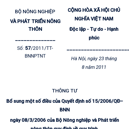
CỘNG HÒA XÃ HỘI CHỦ
BỘ NÔNG NGHIỆP
NGHĨA VIỆT NAM
VÀ PHÁT TRIỂN NÔNG
THÔN
Độc lập - Tự do - Hạnh
phúc
______________
Số:
57
/2011/TT-
_____________________
BNNPTNT
Hà Nội, ngày 23 tháng
8 năm 2011
THÔNG TƯ
Bổ sung một số điều của Quyết định số 15/2006/QĐ–
BNN
ngày 08/3/2006 của Bộ Nông nghiệp và Phát triển
nông thôn quy định về quy trình,